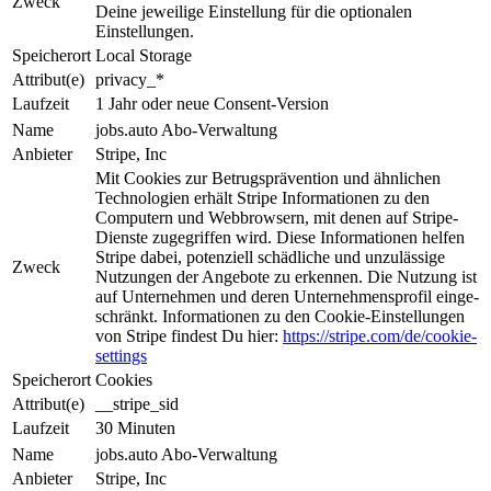
Zweck
Deine jeweilige Ein­stel­lung für die optionalen
Einstellungen.
Speicherort
Local Storage
Attribut(e)
privacy_*
Laufzeit
1 Jahr oder neue Consent-Version
Name
jobs.auto Abo-Verwaltung
Anbieter
Stripe, Inc
Mit Cookies zur Be­trugs­prä­ven­tion und ähnlichen
Tech­nologien erhält Stripe Informationen zu den
Computern und Web­brow­sern, mit denen auf Stripe-
Dienste zugegriffen wird. Diese Informationen helfen
Stripe da­bei, potenziell schädliche und unzulässige
Zweck
Nutzungen der An­ge­bo­te zu erkennen. Die Nut­zung ist
auf Unternehmen und deren Unternehmensprofil ein­ge­
schrän­kt. Informationen zu den Cookie-Einstellungen
von Stripe findest Du hier:
https://stripe.com/de/cookie-
settings
Speicherort
Cookies
Attribut(e)
__stripe_sid
Laufzeit
30 Minuten
Name
jobs.auto Abo-Verwaltung
Anbieter
Stripe, Inc