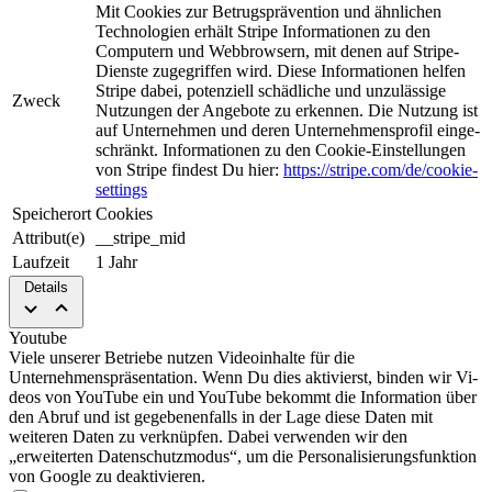
Mit Cookies zur Be­trugs­prä­ven­tion und ähnlichen
Tech­nologien erhält Stripe Informationen zu den
Computern und Web­brow­sern, mit denen auf Stripe-
Dienste zugegriffen wird. Diese Informationen helfen
Stripe da­bei, potenziell schädliche und unzulässige
Zweck
Nutzungen der An­ge­bo­te zu erkennen. Die Nut­zung ist
auf Unternehmen und deren Unternehmensprofil ein­ge­
schrän­kt. Informationen zu den Cookie-Einstellungen
von Stripe findest Du hier:
https://stripe.com/de/cookie-
settings
Speicherort
Cookies
Attribut(e)
__stripe_mid
Laufzeit
1 Jahr
Details
Youtube
Viele unserer Betriebe nutzen Video­in­hal­te für die
Unternehmenspräsentation. Wenn Du dies aktivierst, binden wir Vi­
deos von YouTube ein und YouTube be­kommt die Information über
den Abruf und ist gegebenenfalls in der Lage diese Daten mit
weiteren Daten zu verknüpfen. Dabei verwenden wir den
„erweiterten Datenschutzmodus“, um die Per­so­nal­isie­rungs­funk­tion
von Google zu de­ak­ti­vie­ren.