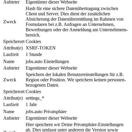
Anbieter
Eigentümer dieser Webseite
Hash für eine sichere Da­ten­über­tra­gung zwischen
Client und Ser­ver. Dies dient der zu­sätz­li­chen
Absicherung der Daten­über­mit­tlung im Rahmen von
Zweck
For­mu­la­ren bei z.B. Anfragen an Unter­neh­men,
Bewerbungen oder der An­mel­dung am Un­ter­neh­mens­
be­reich.
Speicherort
Cookies
Attribut(e)
XSRF-TOKEN
Laufzeit
1 Stunde
Name
jobs.auto Einstellungen
Anbieter
Eigentümer dieser Webseite
Speichern der lokalen Be­nut­zer­ein­stel­lun­gen für z.B.
Zweck
Region oder Position. Wir speichern keinen per­so­nen­
be­zo­ge­nen Daten.
Speicherort
Cookies
Attribut(e)
settings_*
Laufzeit
1 Jahr
Name
jobs.auto Privatsphäre
Anbieter
Eigentümer dieser Webseite
Hier speichern wir Deine Privat­sphäre-Ein­stel­lun­gen
ab. Dies um­fasst unter anderem die Ver­sion sowie