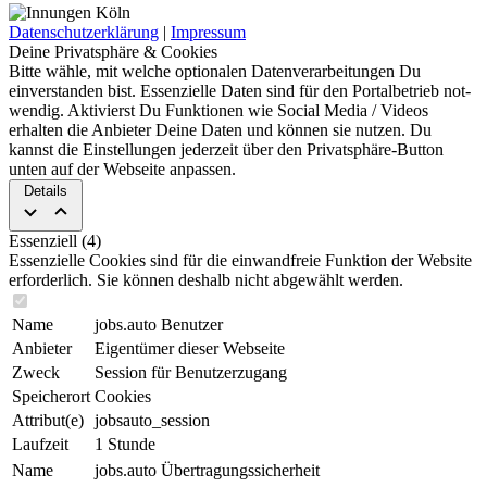
Datenschutzerklärung
|
Impressum
Deine Privatsphäre & Cookies
Bitte wähle, mit welche optionalen Da­ten­ver­ar­bei­tun­gen Du
einverstanden bist. Es­sen­zi­elle Daten sind für den Portal­betrieb not­
wen­dig. Aktivierst Du Funktionen wie Social Media / Videos
erhalten die Anbieter Deine Daten und können sie nut­zen. Du
kannst die Ein­stel­lun­gen jederzeit über den Privat­sphäre-Button
unten auf der Webseite an­pas­sen.
Details
Essenziell (4)
Essenzielle Cookies sind für die ein­wand­freie Funktion der Website
erforderlich. Sie können deshalb nicht abgewählt werden.
Name
jobs.auto Benutzer
Anbieter
Eigentümer dieser Webseite
Zweck
Session für Benutzerzugang
Speicherort
Cookies
Attribut(e)
jobsauto_session
Laufzeit
1 Stunde
Name
jobs.auto Übertragungssicherheit