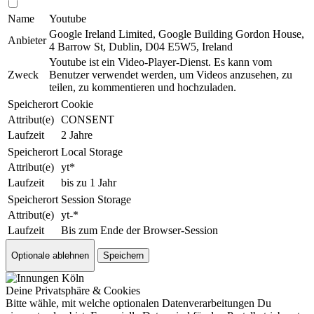
Name
Youtube
Google Ireland Limited, Google Building Gordon House,
Anbieter
4 Barrow St, Dublin, D04 E5W5, Ireland
Youtube ist ein Video-Player-Dienst. Es kann vom
Zweck
Benutzer verwendet werden, um Videos anzusehen, zu
teilen, zu kommentieren und hoch­zu­la­den.
Speicherort
Cookie
Attribut(e)
CONSENT
Laufzeit
2 Jahre
Speicherort
Local Storage
Attribut(e)
yt*
Laufzeit
bis zu 1 Jahr
Speicherort
Session Storage
Attribut(e)
yt-*
Laufzeit
Bis zum Ende der Browser-Session
Optionale ablehnen
Speichern
Deine Privatsphäre & Cookies
Bitte wähle, mit welche optionalen Datenverarbeitungen Du