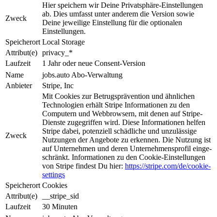
Hier speichern wir Deine Privat­sphäre-Ein­stel­lun­gen
ab. Dies um­fasst unter anderem die Ver­sion sowie
Zweck
Deine jeweilige Ein­stel­lung für die optionalen
Einstellungen.
Speicherort
Local Storage
Attribut(e)
privacy_*
Laufzeit
1 Jahr oder neue Consent-Version
Name
jobs.auto Abo-Verwaltung
Anbieter
Stripe, Inc
Mit Cookies zur Be­trugs­prä­ven­tion und ähnlichen
Tech­nologien erhält Stripe Informationen zu den
Computern und Web­brow­sern, mit denen auf Stripe-
Dienste zugegriffen wird. Diese Informationen helfen
Stripe da­bei, potenziell schädliche und unzulässige
Zweck
Nutzungen der An­ge­bo­te zu erkennen. Die Nut­zung ist
auf Unternehmen und deren Unternehmensprofil ein­ge­
schrän­kt. Informationen zu den Cookie-Einstellungen
von Stripe findest Du hier:
https://stripe.com/de/cookie-
settings
Speicherort
Cookies
Attribut(e)
__stripe_sid
Laufzeit
30 Minuten