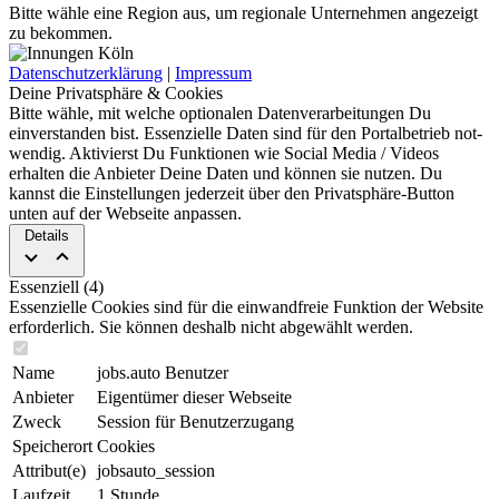
Bitte wähle eine Region aus, um regionale Unternehmen angezeigt
zu bekommen.
Datenschutzerklärung
|
Impressum
Deine Privatsphäre & Cookies
Bitte wähle, mit welche optionalen Da­ten­ver­ar­bei­tun­gen Du
einverstanden bist. Es­sen­zi­elle Daten sind für den Portal­betrieb not­
wen­dig. Aktivierst Du Funktionen wie Social Media / Videos
erhalten die Anbieter Deine Daten und können sie nut­zen. Du
kannst die Ein­stel­lun­gen jederzeit über den Privat­sphäre-Button
unten auf der Webseite an­pas­sen.
Details
Essenziell (4)
Essenzielle Cookies sind für die ein­wand­freie Funktion der Website
erforderlich. Sie können deshalb nicht abgewählt werden.
Name
jobs.auto Benutzer
Anbieter
Eigentümer dieser Webseite
Zweck
Session für Benutzerzugang
Speicherort
Cookies
Attribut(e)
jobsauto_session
Laufzeit
1 Stunde