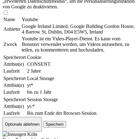
„erweiterten Datenschutzmodus“, um die Per­so­nal­isie­rungs­funk­tion
von Google zu de­ak­ti­vie­ren.
Name
Youtube
Google Ireland Limited, Google Building Gordon House,
Anbieter
4 Barrow St, Dublin, D04 E5W5, Ireland
Youtube ist ein Video-Player-Dienst. Es kann vom
Zweck
Benutzer verwendet werden, um Videos anzusehen, zu
teilen, zu kommentieren und hoch­zu­la­den.
Speicherort
Cookie
Attribut(e)
CONSENT
Laufzeit
2 Jahre
Speicherort
Local Storage
Attribut(e)
yt*
Laufzeit
bis zu 1 Jahr
Speicherort
Session Storage
Attribut(e)
yt-*
Laufzeit
Bis zum Ende der Browser-Session
Optionale ablehnen
Speichern