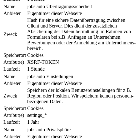
Name
jobs.auto Übertragungssicherheit
Anbieter
Eigentümer dieser Webseite
Hash für eine sichere Da­ten­über­tra­gung zwischen
Client und Ser­ver. Dies dient der zu­sätz­li­chen
Absicherung der Daten­über­mit­tlung im Rahmen von
Zweck
For­mu­la­ren bei z.B. Anfragen an Unter­neh­men,
Bewerbungen oder der An­mel­dung am Un­ter­neh­mens­
be­reich.
Speicherort
Cookies
Attribut(e)
XSRF-TOKEN
Laufzeit
1 Stunde
Name
jobs.auto Einstellungen
Anbieter
Eigentümer dieser Webseite
Speichern der lokalen Be­nut­zer­ein­stel­lun­gen für z.B.
Zweck
Region oder Position. Wir speichern keinen per­so­nen­
be­zo­ge­nen Daten.
Speicherort
Cookies
Attribut(e)
settings_*
Laufzeit
1 Jahr
Name
jobs.auto Privatsphäre
Anbieter
Eigentümer dieser Webseite