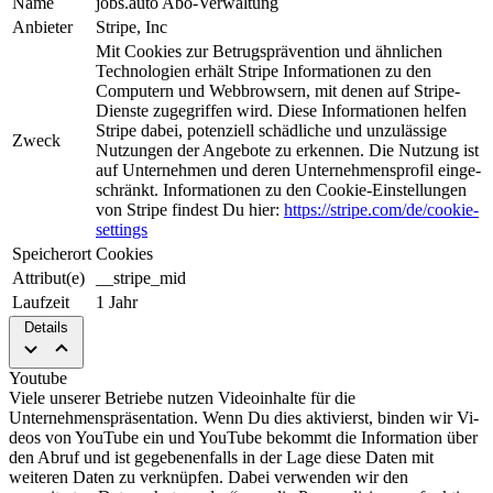
Name
jobs.auto Abo-Verwaltung
Anbieter
Stripe, Inc
Mit Cookies zur Be­trugs­prä­ven­tion und ähnlichen
Tech­nologien erhält Stripe Informationen zu den
Computern und Web­brow­sern, mit denen auf Stripe-
Dienste zugegriffen wird. Diese Informationen helfen
Stripe da­bei, potenziell schädliche und unzulässige
Zweck
Nutzungen der An­ge­bo­te zu erkennen. Die Nut­zung ist
auf Unternehmen und deren Unternehmensprofil ein­ge­
schrän­kt. Informationen zu den Cookie-Einstellungen
von Stripe findest Du hier:
https://stripe.com/de/cookie-
settings
Speicherort
Cookies
Attribut(e)
__stripe_mid
Laufzeit
1 Jahr
Details
Youtube
Viele unserer Betriebe nutzen Video­in­hal­te für die
Unternehmenspräsentation. Wenn Du dies aktivierst, binden wir Vi­
deos von YouTube ein und YouTube be­kommt die Information über
den Abruf und ist gegebenenfalls in der Lage diese Daten mit
weiteren Daten zu verknüpfen. Dabei verwenden wir den